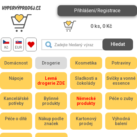
Přihlášení/Registrace
0
ks,
0
Kč
Kč
EUR
Domácnost
Drogerie
Kosmetika
Potraviny
Nápoje
Levná
Sladkosti a
Svíčky a vonné
drogerie ZDE
čokolády
essence
Kancelářské
Bylinné
Německé
Péče o zuby
potřeby
produkty
produkty
Péče o dítě
Nákup podle
Kartonový
Výhodná
značek
prodej
balení