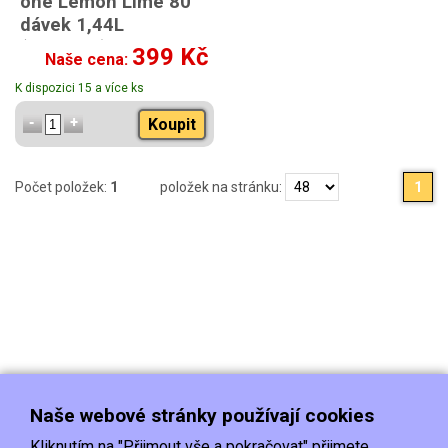
one Lemon Lime 80
dávek 1,44L
(2x720ml)
399 Kč
Naše cena:
K dispozici 15 a více ks
Koupit
Počet položek:
1
položek na stránku:
1
Naše webové stránky používají cookies
Kliknutím na "Přijmout vše a pokračovat" přijmete