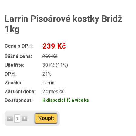
Larrin Pisoárové kostky Bridž
1kg
239 Kč
Cena s DPH:
Běžná cena:
269 Kč
Ušetříte:
30 Kč (11%)
DPH:
21%
Značka:
Larrin
Záruční doba:
24 měsíců
Dostupnost:
K dispozici 15 a více ks
Koupit