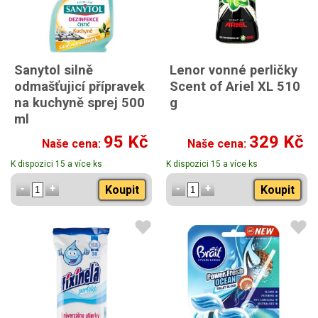
Sanytol silně
Lenor vonné perličky
odmašťujicí přípravek
Scent of Ariel XL 510
na kuchyně sprej 500
g
ml
95 Kč
329 Kč
Naše cena:
Naše cena:
K dispozici 15 a více ks
K dispozici 15 a více ks
Koupit
Koupit