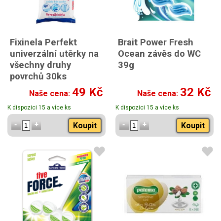
Fixinela Perfekt
Brait Power Fresh
univerzální utěrky na
Ocean závěs do WC
všechny druhy
39g
povrchů 30ks
49 Kč
32 Kč
Naše cena:
Naše cena:
K dispozici 15 a více ks
K dispozici 15 a více ks
Koupit
Koupit