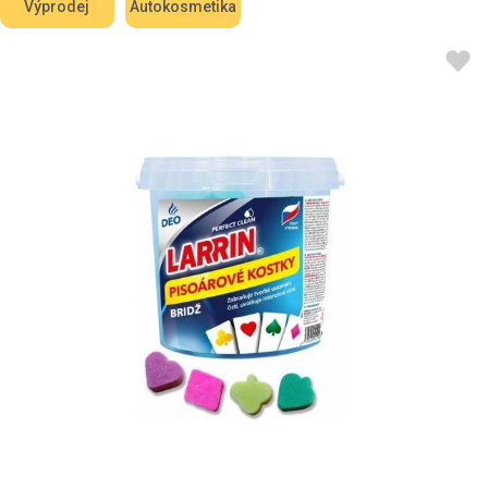
Výprodej
Autokosmetika