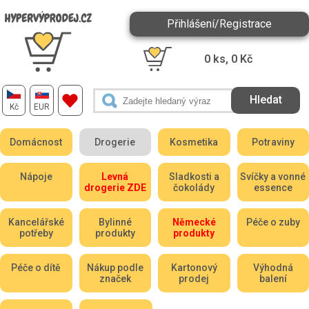
Přihlášení/Registrace
0
ks,
0
Kč
Kč
EUR
Domácnost
Drogerie
Kosmetika
Potraviny
Nápoje
Levná
Sladkosti a
Svíčky a vonné
drogerie ZDE
čokolády
essence
Kancelářské
Bylinné
Německé
Péče o zuby
potřeby
produkty
produkty
Péče o dítě
Nákup podle
Kartonový
Výhodná
značek
prodej
balení