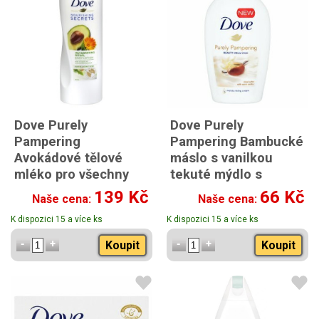
Dove Purely
Dove Purely
Pampering
Pampering Bambucké
Avokádové tělové
máslo s vanilkou
mléko pro všechny
tekuté mýdlo s
typy pleti 400 ml
dávkovačem 250 ml
139 Kč
66 Kč
Naše cena:
Naše cena:
K dispozici 15 a více ks
K dispozici 15 a více ks
Koupit
Koupit