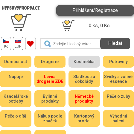
Přihlášení/Registrace
0
ks,
0
Kč
Kč
EUR
Domácnost
Drogerie
Kosmetika
Potraviny
Nápoje
Levná
Sladkosti a
Svíčky a vonné
drogerie ZDE
čokolády
essence
Kancelářské
Bylinné
Německé
Péče o zuby
potřeby
produkty
produkty
Péče o dítě
Nákup podle
Kartonový
Výhodná
značek
prodej
balení