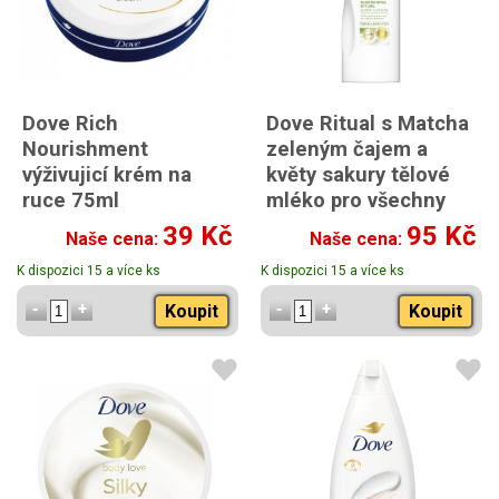
Dove Rich
Dove Ritual s Matcha
Nourishment
zeleným čajem a
výživujicí krém na
květy sakury tělové
ruce 75ml
mléko pro všechny
typy pleti 250 ml
39 Kč
95 Kč
Naše cena:
Naše cena:
K dispozici 15 a více ks
K dispozici 15 a více ks
Koupit
Koupit