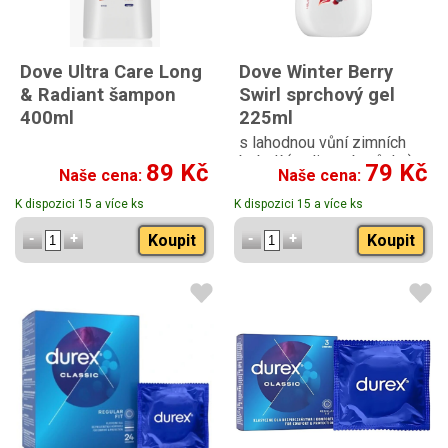
Dove Ultra Care Long
Dove Winter Berry
& Radiant šampon
Swirl sprchový gel
400ml
225ml
s lahodnou vůní zimních
bobulí (maliny a borůvky)
89 Kč
79 Kč
Naše cena:
Naše cena:
K dispozici 15 a více ks
K dispozici 15 a více ks
Koupit
Koupit