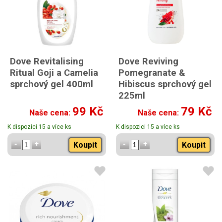
Dove Revitalising
Dove Reviving
Ritual Goji a Camelia
Pomegranate &
sprchový gel 400ml
Hibiscus sprchový gel
225ml
s vůní granátového jablka a
99 Kč
79 Kč
Naše cena:
Naše cena:
ibišku
K dispozici 15 a více ks
K dispozici 15 a více ks
Koupit
Koupit