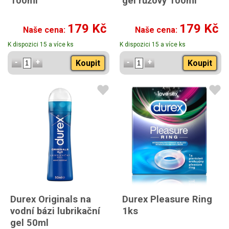
100ml
gel růžový 100ml
179 Kč
179 Kč
Naše cena:
Naše cena:
K dispozici 15 a více ks
K dispozici 15 a více ks
Koupit
Koupit
Durex Originals na
Durex Pleasure Ring
vodní bázi lubrikační
1ks
gel 50ml