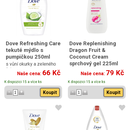
Dove Refreshing Care
Dove Replenishing
tekuté mýdlo s
Dragon Fruit &
pumpičkou 250ml
Coconut Cream
sprchový gel 225ml
s vůní okurky a zeleného
čaje
s vůní dračího ovoce a
66 Kč
79 Kč
Naše cena:
Naše cena:
kokosu
K dispozici 15 a více ks
K dispozici 15 a více ks
Koupit
Koupit