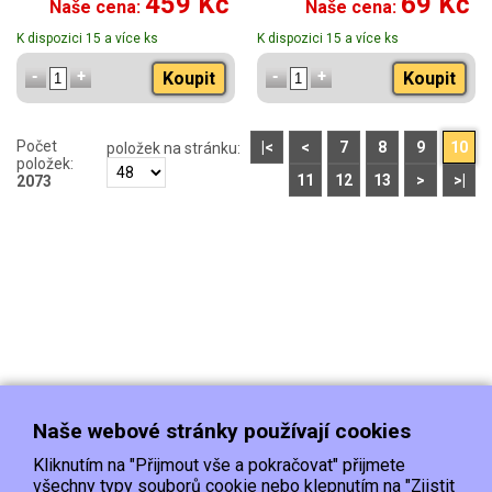
459 Kč
69 Kč
Naše cena:
Naše cena:
K dispozici 15 a více ks
K dispozici 15 a více ks
Koupit
Koupit
Počet
|<
<
7
8
9
10
položek na stránku:
položek:
11
12
13
>
>|
2073
Naše webové stránky používají cookies
Kliknutím na "Přijmout vše a pokračovat" přijmete
všechny typy souborů cookie nebo klepnutím na "Zjistit