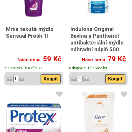
Mitia tekuté mýdlo
Indulona Original
Sensual Fresh 1l
Bavlna a Panthenol
antibakteriální mýdlo
náhradní náplň 500
ml
59 Kč
79 Kč
Naše cena:
Naše cena:
Indulona Original
K dispozici 15 a více ks
K dispozici 15 a více ks
antibakteriální mýdlo
náhradní náplň 500 ml
Koupit
Koupit