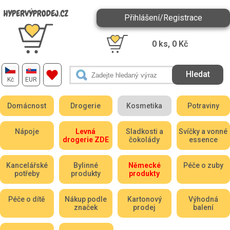
Přihlášení/Registrace
0
ks,
0
Kč
Kč
EUR
Domácnost
Drogerie
Kosmetika
Potraviny
Nápoje
Levná
Sladkosti a
Svíčky a vonné
drogerie ZDE
čokolády
essence
Kancelářské
Bylinné
Německé
Péče o zuby
potřeby
produkty
produkty
Péče o dítě
Nákup podle
Kartonový
Výhodná
značek
prodej
balení