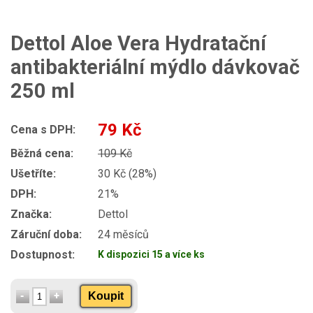
Dettol Aloe Vera Hydratační
antibakteriální mýdlo dávkovač
250 ml
79 Kč
Cena s DPH:
Běžná cena:
109 Kč
Ušetříte:
30 Kč (28%)
DPH:
21%
Značka:
Dettol
Záruční doba:
24 měsíců
Dostupnost:
K dispozici 15 a více ks
Koupit