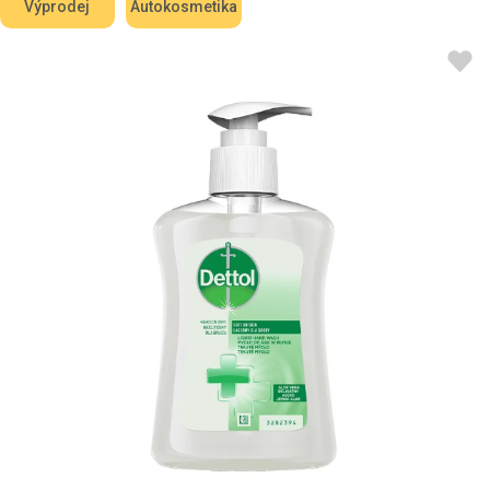
Výprodej
Autokosmetika