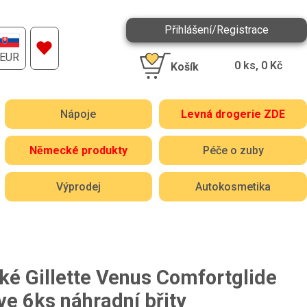
Přihlášení/Registrace
EUR
0
ks,
0
Kč
Košík
Nápoje
Levná drogerie ZDE
Německé produkty
Péče o zuby
Výprodej
Autokosmetika
é Gillette Venus Comfortglide
ve 6ks náhradní břity