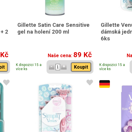
Gillette Satin Care Sensitive
Gillette Ven
 + 2
gel na holení 200 ml
dámská jedn
6ks
 Kč
89 Kč
Naše cena:
Na
K dispozici 15 a
K dispozici 15 a
pit
Koupit
více ks
více ks