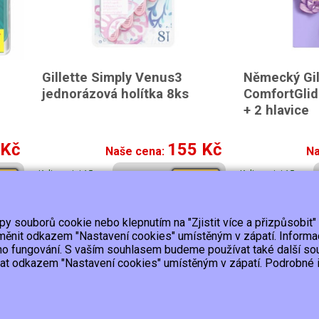
Gillette Simply Venus3
Německý Gil
jednorázová holítka 8ks
ComfortGlid
+ 2 hlavice
 Kč
155 Kč
Naše cena:
Na
K dispozici 15 a
K dispozici 15 a
pit
Koupit
více ks
více ks
ypy souborů cookie nebo klepnutím na "Zjistit více a přizpůsobit"
Platba
Kontakt/Reklamace
Obchodní podmínky
Ochrana
 změnit odkazem "Nastavení cookies" umístěným v zápatí. Inform
ho fungování. S vaším souhlasem budeme používat také další so
lat odkazem "Nastavení cookies" umístěným v zápatí. Podrobné in
upujícímu účtenku.
ho výpadku pak nejpozději do 48 hodin.
razena