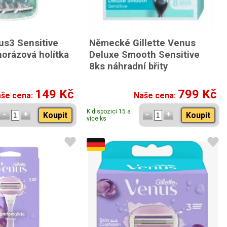
us3 Sensitive
Německé Gillette Venus
orázová holítka
Deluxe Smooth Sensitive
8ks náhradní břity
149 Kč
799 Kč
še cena:
Naše cena:
K dispozici 15 a
Koupit
Koupit
více ks