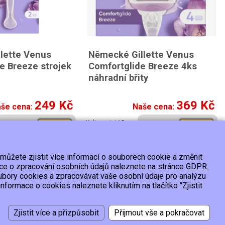
lette Venus
Německé Gillette Venus
e Breeze strojek
Comfortglide Breeze 4ks
náhradní břity
249 Kč
369 Kč
še cena:
Naše cena:
K dispozici 15 a
Koupit
Koupit
více ks
 můžete zjistit více informací o souborech cookie a změnit
 os.údajů
ace o zpracování osobních údajů naleznete na stránce
GDPR.
ubory cookies a zpracovávat vaše osobní údaje pro analýzu
formace o cookies naleznete kliknutím na tlačítko "Zjistit
Vytvořil:
2026 © Smartware s.r.o.
,
Redakční systém MultiCMS
Nastavení cookies
Zjistit více a přizpůsobit
Přijmout vše a pokračovat