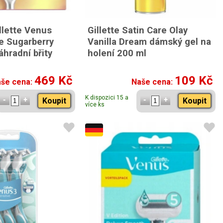
lette Venus
Gillette Satin Care Olay
e Sugarberry
Vanilla Dream dámský gel na
hradní břity
holení 200 ml
469 Kč
109 Kč
še cena:
Naše cena:
K dispozici 15 a
Koupit
Koupit
více ks