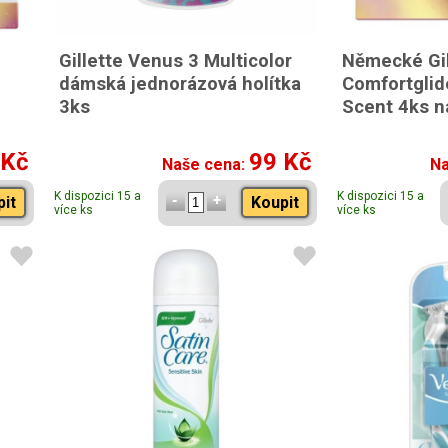
Gillette Venus 3 Multicolor
Německé Gil
dámská jednorázová holítka
Comfortglid
3ks
Scent 4ks ná
 Kč
99 Kč
Naše cena:
Na
K dispozici 15 a
K dispozici 15 a
pit
Koupit
více ks
více ks