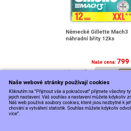
Německé Gillette Mach3
náhradní břity 12ks
799
Naše cena:
K dispozici 15 a
Kou
více ks
Naše webové stránky používají cookies
Kliknutím na "Přijmout vše a pokračovat" přijmete všechny t
Doprava
jejich nastavení. Váš souhlas a nastavení můžete kdykoliv
Náš web používá soubory cookies, které jsou nezbytné k je
chování a vytváření statistik. Souhlas můžete kdykoliv odvo
EET :Podle zákona o evidenci tržeb je prodávající povinen vystavit k
více".
Zároveň je povinen zaevidovat přijatou tržbu u správce daně online; v případě technické
Copyright © 2015, Hypervyprodej.cz, všechna práva vyh