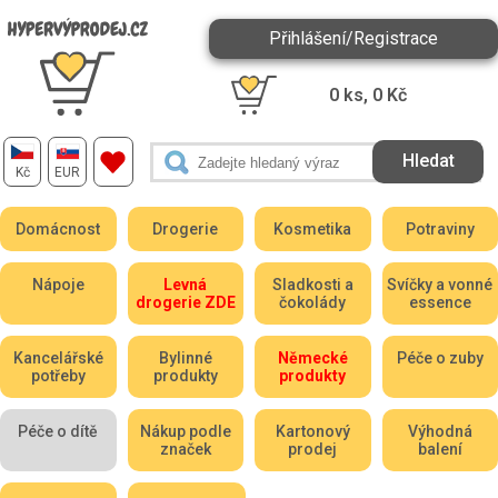
Přihlášení/Registrace
0
ks,
0
Kč
Kč
EUR
Domácnost
Drogerie
Kosmetika
Potraviny
Nápoje
Levná
Sladkosti a
Svíčky a vonné
drogerie ZDE
čokolády
essence
Kancelářské
Bylinné
Německé
Péče o zuby
potřeby
produkty
produkty
Péče o dítě
Nákup podle
Kartonový
Výhodná
značek
prodej
balení