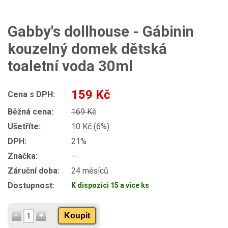
Gabby's dollhouse - Gábinin
kouzelný domek dětská
toaletní voda 30ml
159 Kč
Cena s DPH:
Běžná cena:
169 Kč
Ušetříte:
10 Kč (6%)
DPH:
21%
Značka:
--
Záruční doba:
24 měsíců
Dostupnost:
K dispozici 15 a více ks
Koupit