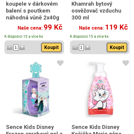
koupele v dárkovém
Khamrah bytový
balení s poutkem
osvěžovač vzduchu
náhodná vůně 2x40g
300 ml
náhodný výběr vůně
99 Kč
119 Kč
Naše cena:
Naše cena:
K dispozici 15 a více ks
K dispozici 15 a více ks
Koupit
Koupit
Sence Kids Disney
Sence Kids Disney
Frozen sprchový gel a
Kočička Marie pěna