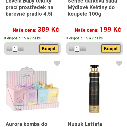
Lovela Baby tekutý
Sence dárková sada
prací prostředek na
Mýdlové Květiny do
barevné prádlo 4,5l
koupele 100g
389 Kč
199 Kč
Naše cena:
Naše cena:
K dispozici 15 a více ks
K dispozici 15 a více ks
Koupit
Koupit
Aurora bomba do
Nusuk Lattafa