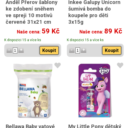
Anděl Přerov šablony
Inkee Galupy Unicorn
ke zdobení sněhem
šumivá bomba do
ve spreji 10 motivů
koupele pro děti
červené 31x21 cm
3x15g
59 Kč
89 Kč
Naše cena:
Naše cena:
K dispozici 15 a více ks
K dispozici 15 a více ks
Koupit
Koupit
Bellawa Baby vatové
My Little Pony dětský