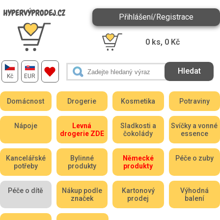
Přihlášení/Registrace
0
ks,
0
Kč
Kč
EUR
Domácnost
Drogerie
Kosmetika
Potraviny
Nápoje
Levná
Sladkosti a
Svíčky a vonné
drogerie ZDE
čokolády
essence
Kancelářské
Bylinné
Německé
Péče o zuby
potřeby
produkty
produkty
Péče o dítě
Nákup podle
Kartonový
Výhodná
značek
prodej
balení