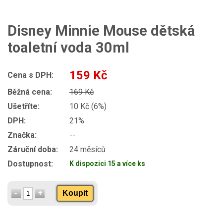
Disney Minnie Mouse dětská
toaletní voda 30ml
159 Kč
Cena s DPH:
Běžná cena:
169 Kč
Ušetříte:
10 Kč (6%)
DPH:
21%
Značka:
--
Záruční doba:
24 měsíců
Dostupnost:
K dispozici 15 a více ks
Koupit