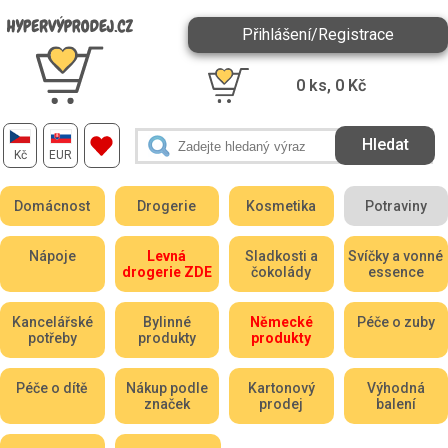
Přihlášení/Registrace
0
ks,
0
Kč
Kč
EUR
Domácnost
Drogerie
Kosmetika
Potraviny
Nápoje
Levná
Sladkosti a
Svíčky a vonné
drogerie ZDE
čokolády
essence
Kancelářské
Bylinné
Německé
Péče o zuby
potřeby
produkty
produkty
Péče o dítě
Nákup podle
Kartonový
Výhodná
značek
prodej
balení