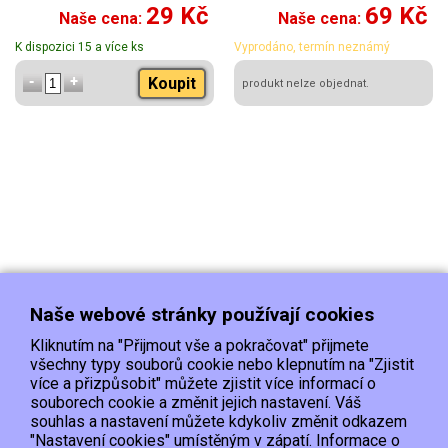
29 Kč
69 Kč
Naše cena:
Naše cena:
K dispozici 15 a více ks
Vyprodáno, termín neznámý
Koupit
produkt nelze objednat.
Naše webové stránky používají cookies
Kliknutím na "Přijmout vše a pokračovat" přijmete
všechny typy souborů cookie nebo klepnutím na "Zjistit
více a přizpůsobit" můžete zjistit více informací o
souborech cookie a změnit jejich nastavení. Váš
Doprava
Platba
Kontakt/Reklamace
souhlas a nastavení můžete kdykoliv změnit odkazem
Obchodní podmínky
Ochrana os.údajů
"Nastavení cookies" umístěným v zápatí. Informace o