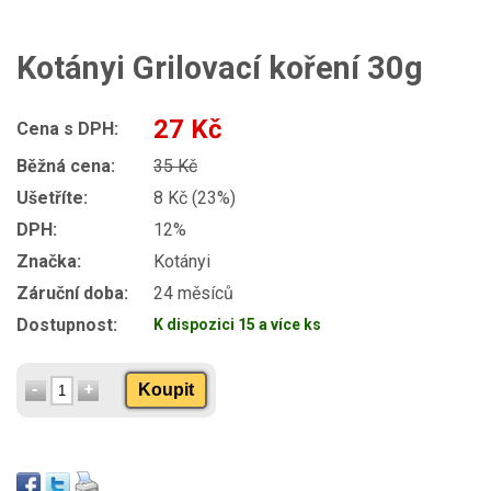
Kotányi Grilovací koření 30g
27 Kč
Cena s DPH:
Běžná cena:
35 Kč
Ušetříte:
8 Kč (23%)
DPH:
12%
Značka:
Kotányi
Záruční doba:
24 měsíců
Dostupnost:
K dispozici 15 a více ks
Koupit