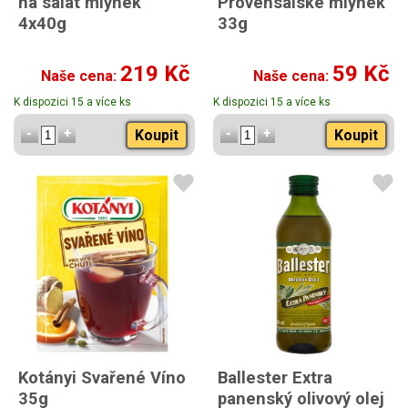
na salát mlýnek
Provensálské mlýnek
4x40g
33g
219 Kč
59 Kč
Naše cena:
Naše cena:
K dispozici 15 a více ks
K dispozici 15 a více ks
Koupit
Koupit
Kotányi Svařené Víno
Ballester Extra
35g
panenský olivový olej