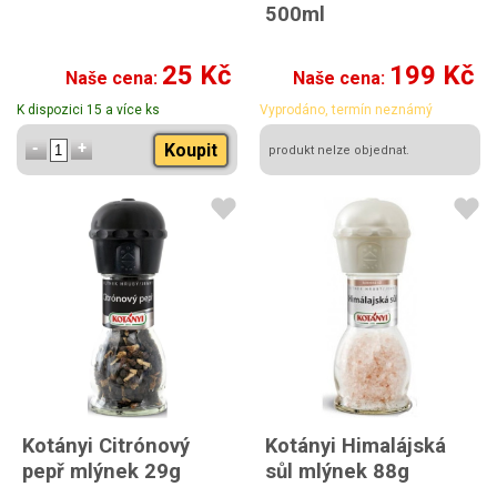
500ml
25 Kč
199 Kč
Naše cena:
Naše cena:
K dispozici 15 a více ks
Vyprodáno, termín neznámý
Koupit
produkt nelze objednat.
Kotányi Citrónový
Kotányi Himalájská
pepř mlýnek 29g
sůl mlýnek 88g