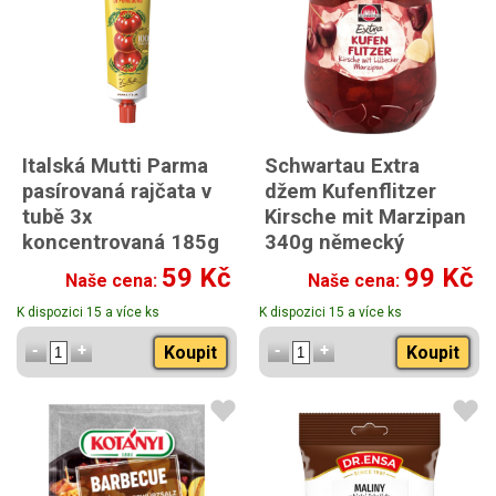
Italská Mutti Parma
Schwartau Extra
pasírovaná rajčata v
džem Kufenflitzer
tubě 3x
Kirsche mit Marzipan
koncentrovaná 185g
340g německý
příchuť višně s
59 Kč
99 Kč
Naše cena:
Naše cena:
marcipánem
K dispozici 15 a více ks
K dispozici 15 a více ks
Koupit
Koupit