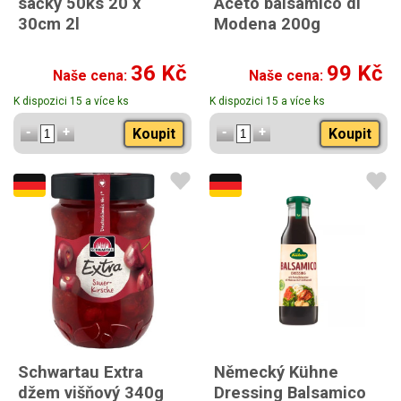
sáčky 50ks 20 x
Aceto balsamico di
30cm 2l
Modena 200g
36 Kč
99 Kč
Naše cena:
Naše cena:
K dispozici 15 a více ks
K dispozici 15 a více ks
Koupit
Koupit
Schwartau Extra
Německý Kühne
džem višňový 340g
Dressing Balsamico