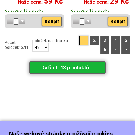
59 Kč
29 Kč
Naše cena:
Naše cena:
K dispozici 15 a více ks
K dispozici 15 a více ks
Koupit
Koupit
1
2
3
4
5
položek na stránku:
Počet
položek:
241
6
>
>|
Dalších 48 produktů...
Naše webové stránky používají cookies