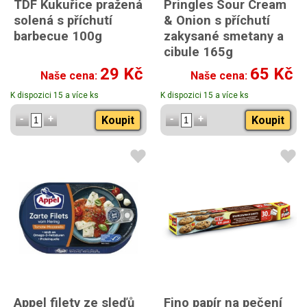
TDF Kukuřice pražená
Pringles Sour Cream
solená s příchutí
& Onion s příchutí
barbecue 100g
zakysané smetany a
cibule 165g
29 Kč
65 Kč
Naše cena:
Naše cena:
K dispozici 15 a více ks
K dispozici 15 a více ks
Koupit
Koupit
Appel filety ze sleďů
Fino papír na pečení