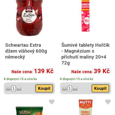
Schwartau Extra
Šumivé tablety Hořčík
džem višňový 600g
- Magnézium s
německý
příchutí maliny 20+4
72g
139 Kč
39 Kč
Naše cena:
Naše cena:
K dispozici 15 a více ks
K dispozici 15 a více ks
Koupit
Koupit