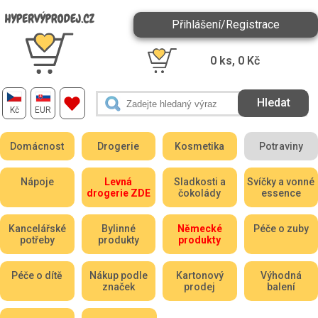
Přihlášení/Registrace
0
ks,
0
Kč
Kč
EUR
Domácnost
Drogerie
Kosmetika
Potraviny
Nápoje
Levná
Sladkosti a
Svíčky a vonné
drogerie ZDE
čokolády
essence
Kancelářské
Bylinné
Německé
Péče o zuby
potřeby
produkty
produkty
Péče o dítě
Nákup podle
Kartonový
Výhodná
značek
prodej
balení