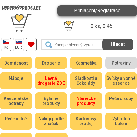
Přihlášení/Registrace
0
ks,
0
Kč
Kč
EUR
Domácnost
Drogerie
Kosmetika
Potraviny
Nápoje
Levná
Sladkosti a
Svíčky a vonné
drogerie ZDE
čokolády
essence
Kancelářské
Bylinné
Německé
Péče o zuby
potřeby
produkty
produkty
Péče o dítě
Nákup podle
Kartonový
Výhodná
značek
prodej
balení