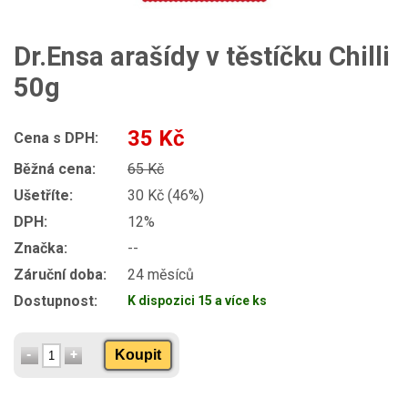
Dr.Ensa arašídy v těstíčku Chilli
50g
35 Kč
Cena s DPH:
Běžná cena:
65 Kč
Ušetříte:
30 Kč (46%)
DPH:
12%
Značka:
--
Záruční doba:
24 měsíců
Dostupnost:
K dispozici 15 a více ks
Koupit