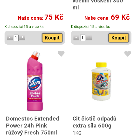
včelím voskem 300
ml
75 Kč
69 Kč
Naše cena:
Naše cena:
K dispozici 15 a více ks
K dispozici 15 a více ks
Koupit
Koupit
Domestos Extended
Cit čistič odpadů
Power 24h Pink
extra síla 600g
růžový Fresh 750ml
1KG