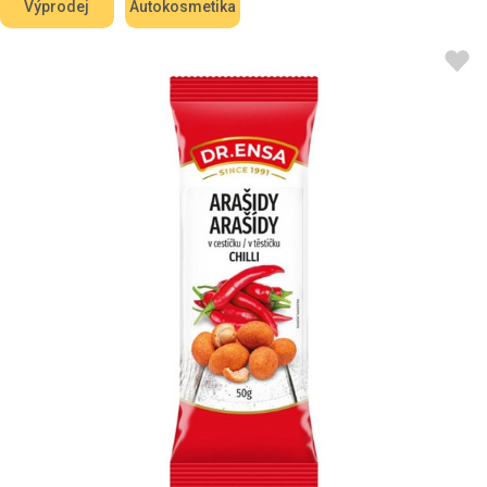
Výprodej
Autokosmetika