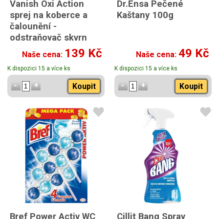
Vanish Oxi Action
Dr.Ensa Pečené
sprej na koberce a
Kaštany 100g
čalounění -
odstraňovač skvrn
500 ml
139 Kč
49 Kč
Naše cena:
Naše cena:
K dispozici 15 a více ks
K dispozici 15 a více ks
Koupit
Koupit
Bref Power Activ WC
Cillit Bang Spray