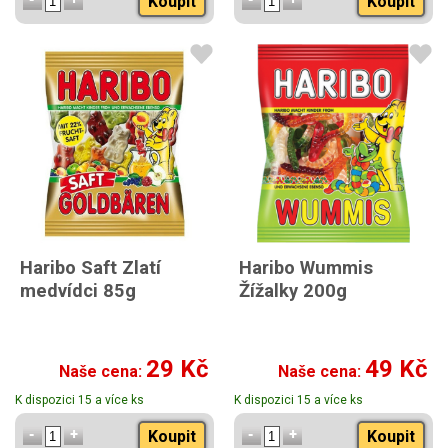
Koupit
Koupit
Haribo Saft Zlatí
Haribo Wummis
medvídci 85g
Žížalky 200g
29 Kč
49 Kč
Naše cena:
Naše cena:
K dispozici 15 a více ks
K dispozici 15 a více ks
Koupit
Koupit