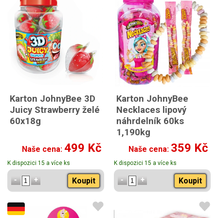
Karton JohnyBee 3D
Karton JohnyBee
Juicy Strawberry želé
Necklaces lipový
60x18g
náhrdelník 60ks
1,190kg
Karton JohnyBee
499 Kč
359 Kč
Naše cena:
Naše cena:
Necklaces lipový
náhrdelník 70ks 1,190kg
K dispozici 15 a více ks
K dispozici 15 a více ks
Koupit
Koupit