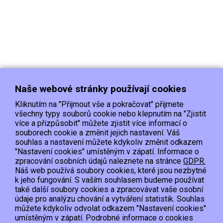
Naše webové stránky používají cookies
Kliknutím na "Přijmout vše a pokračovat" přijmete
všechny typy souborů cookie nebo klepnutím na "Zjistit
více a přizpůsobit" můžete zjistit více informací o
souborech cookie a změnit jejich nastavení. Váš
Doprava
Platba
Kontakt/Reklamace
souhlas a nastavení můžete kdykoliv změnit odkazem
Obchodní podmínky
Ochrana os.údajů
"Nastavení cookies" umístěným v zápatí. Informace o
zpracování osobních údajů naleznete na stránce
GDPR.
Náš web používá soubory cookies, které jsou nezbytné
EET :Podle zákona o evidenci tržeb je prodávající povinen vystavit kupujícímu
k jeho fungování. S vaším souhlasem budeme používat
účtenku.
také další soubory cookies a zpracovávat vaše osobní
Zároveň je povinen zaevidovat přijatou tržbu u správce daně online; v případě
údaje pro analýzu chování a vytváření statistik. Souhlas
technického výpadku pak nejpozději do 48 hodin.
můžete kdykoliv odvolat odkazem "Nastavení cookies"
umístěným v zápatí. Podrobné informace o cookies