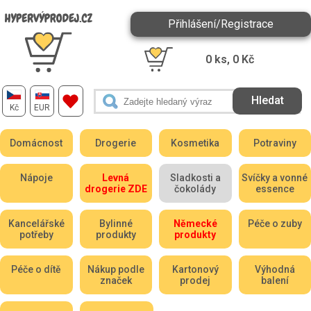
Přihlášení/Registrace
0
ks,
0
Kč
Kč
EUR
Domácnost
Drogerie
Kosmetika
Potraviny
Nápoje
Levná
Sladkosti a
Svíčky a vonné
drogerie ZDE
čokolády
essence
Kancelářské
Bylinné
Německé
Péče o zuby
potřeby
produkty
produkty
Péče o dítě
Nákup podle
Kartonový
Výhodná
značek
prodej
balení