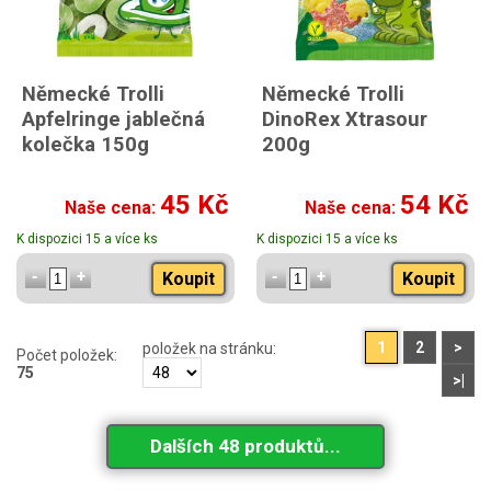
Německé Trolli
Německé Trolli
Apfelringe jablečná
DinoRex Xtrasour
kolečka 150g
200g
45 Kč
54 Kč
Naše cena:
Naše cena:
K dispozici 15 a více ks
K dispozici 15 a více ks
Koupit
Koupit
1
2
>
položek na stránku:
Počet položek:
75
>|
Dalších 48 produktů...