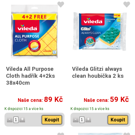
Vileda All Purpose
Vileda Glitzi always
Cloth hadřík 4+2ks
clean houbička 2 ks
38x40cm
89 Kč
59 Kč
Naše cena:
Naše cena:
K dispozici 15 a více ks
K dispozici 15 a více ks
Koupit
Koupit