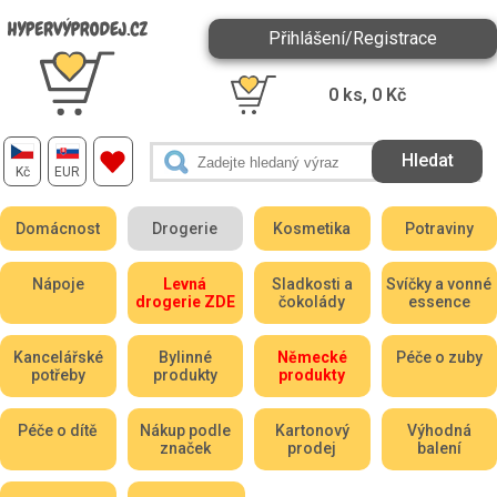
Přihlášení/Registrace
0
ks,
0
Kč
Kč
EUR
Domácnost
Drogerie
Kosmetika
Potraviny
Nápoje
Levná
Sladkosti a
Svíčky a vonné
drogerie ZDE
čokolády
essence
Kancelářské
Bylinné
Německé
Péče o zuby
potřeby
produkty
produkty
Péče o dítě
Nákup podle
Kartonový
Výhodná
značek
prodej
balení