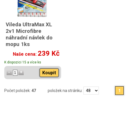
Vileda UltraMax XL
2v1 Microfibre
náhradní návlek do
mopu 1ks
239 Kč
Naše cena:
K dispozici 15 a více ks
Koupit
Počet položek:
47
položek na stránku:
1