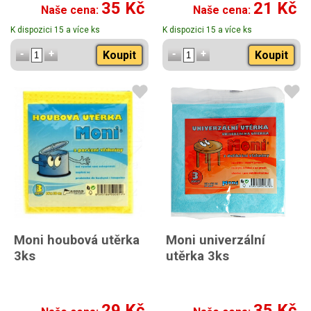
35 Kč
21 Kč
Naše cena:
Naše cena:
K dispozici 15 a více ks
K dispozici 15 a více ks
Koupit
Koupit
Moni houbová utěrka
Moni univerzální
3ks
utěrka 3ks
29 Kč
35 Kč