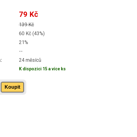
79 Kč
139 Kč
60 Kč (43%)
21%
--
:
24 měsíců
K dispozici 15 a více ks
Koupit