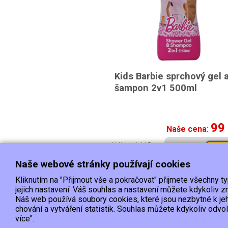
Kids Barbie sprchový gel 
šampon 2v1 500ml
99
Naše cena:
K dispozici 15 a
Kou
více ks
Naše webové stránky používají cookies
Kliknutím na "Přijmout vše a pokračovat" přijmete všechny t
Doprava
jejich nastavení. Váš souhlas a nastavení můžete kdykoliv
Náš web používá soubory cookies, které jsou nezbytné k je
chování a vytváření statistik. Souhlas můžete kdykoliv odvo
EET :Podle zákona o evidenci tržeb je prodávající povinen vystavit k
více".
Zároveň je povinen zaevidovat přijatou tržbu u správce daně online; v případě technické