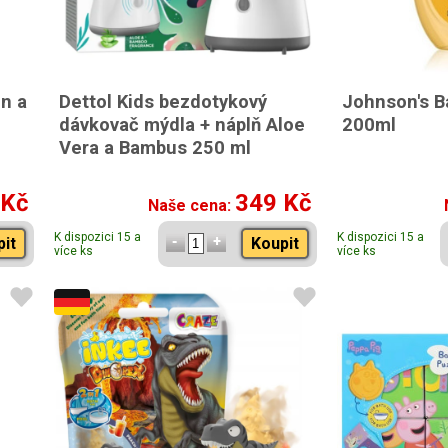
n a
Dettol Kids bezdotykový
Johnson's B
dávkovač mýdla + náplň Aloe
200ml
Vera a Bambus 250 ml
 Kč
349 Kč
Naše cena:
K dispozici 15 a
K dispozici 15 a
pit
Koupit
více ks
více ks