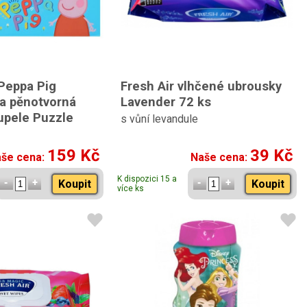
Peppa Pig
Fresh Air vlhčené ubrousky
a pěnotvorná
Lavender 72 ks
upele Puzzle
s vůní levandule
159 Kč
39 Kč
še cena:
Naše cena:
K dispozici 15 a
Koupit
Koupit
více ks