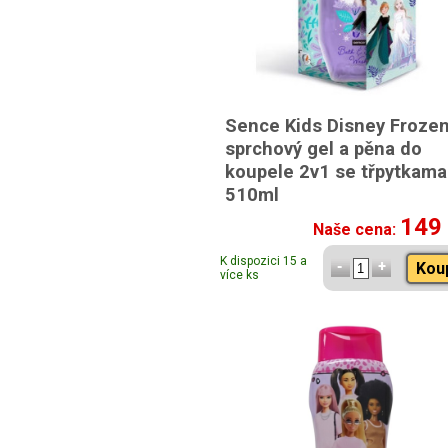
Sence Kids Disney Froze
sprchový gel a pěna do
koupele 2v1 se třpytkama
510ml
149
Naše cena:
K dispozici 15 a
Kou
více ks