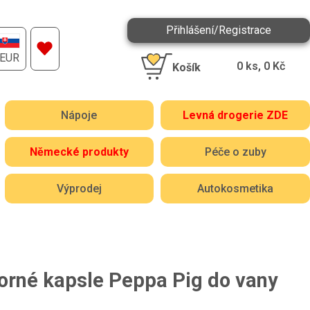
Přihlášení/Registrace
EUR
0
ks,
0
Kč
Košík
Nápoje
Levná drogerie ZDE
Německé produkty
Péče o zuby
Výprodej
Autokosmetika
orné kapsle Peppa Pig do vany