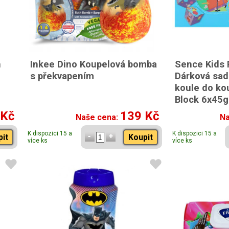
n
Inkee Dino Koupelová bomba
Sence Kids 
s překvapením
Dárková sad
koule do ko
Block 6x45g
 Kč
139 Kč
Naše cena:
Na
K dispozici 15 a
K dispozici 15 a
pit
Koupit
více ks
více ks