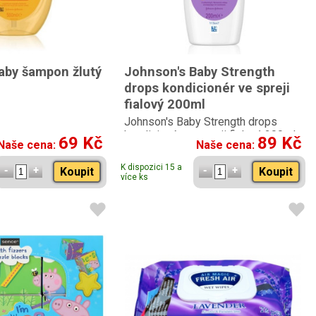
aby šampon žlutý
Johnson's Baby Strength
drops kondicionér ve spreji
fialový 200ml
Johnson's Baby Strength drops
kondicionér ve spreji fialový 200ml
69 Kč
89 Kč
Naše cena:
Naše cena:
K dispozici 15 a
Koupit
Koupit
více ks