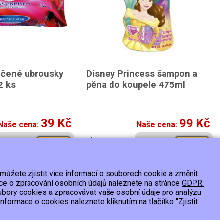
lhčené ubrousky
Disney Princess šampon a
2 ks
pěna do koupele 475ml
39 Kč
99 Kč
Naše cena:
Naše cena:
K dispozici 15 a
Koupit
Koupit
více ks
 můžete zjistit více informací o souborech cookie a změnit
 os.údajů
ace o zpracování osobních údajů naleznete na stránce
GDPR.
ubory cookies a zpracovávat vaše osobní údaje pro analýzu
formace o cookies naleznete kliknutím na tlačítko "Zjistit
Vytvořil:
2026 © Smartware s.r.o.
,
Redakční systém MultiCMS