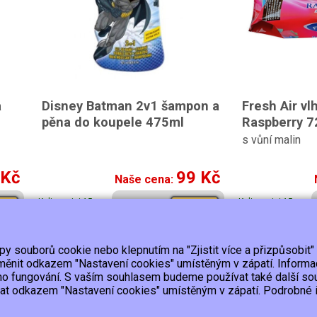
a
Disney Batman 2v1 šampon a
Fresh Air v
pěna do koupele 475ml
Raspberry 7
s vůní malin
 Kč
99 Kč
Naše cena:
K dispozici 15 a
K dispozici 15 a
pit
Koupit
více ks
více ks
ypy souborů cookie nebo klepnutím na "Zjistit více a přizpůsobit"
Platba
Kontakt/Reklamace
Obchodní podmínky
Ochrana
 změnit odkazem "Nastavení cookies" umístěným v zápatí. Inform
ho fungování. S vaším souhlasem budeme používat také další so
lat odkazem "Nastavení cookies" umístěným v zápatí. Podrobné in
upujícímu účtenku.
ho výpadku pak nejpozději do 48 hodin.