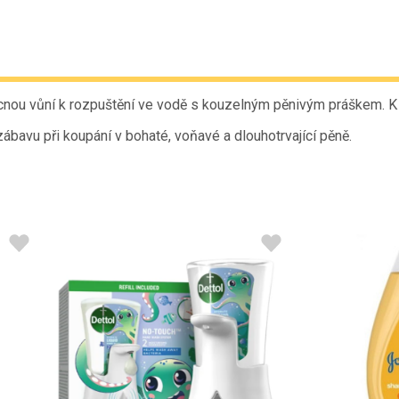
nou vůní k rozpuštění ve vodě s kouzelným pěnivým práškem. K 
ábavu při koupání v bohaté, voňavé a dlouhotrvající pěně.