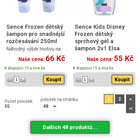
Sence Frozen dětský
Sence Kids Disney
šampon pro snadnější
Frozen dětský
rozčesávání 250ml
sprchový gel a
šampon 2v1 Elsa
Náhodný výběr motivu na
obale
210ml
66 Kč
55 Kč
Naše cena:
Naše cena:
s vůní borůvek
K dispozici 15 a více ks
K dispozici 15 a více ks
Koupit
Koupit
1
2
>
položek na stránku:
Počet položek:
55
>|
Dalších 48 produktů...