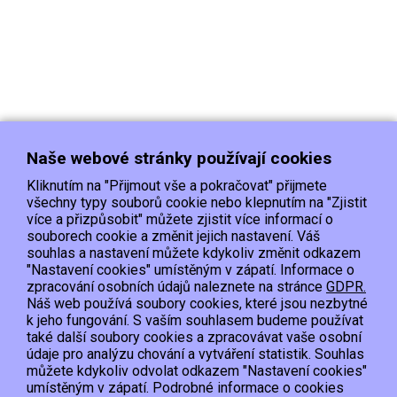
Naše webové stránky používají cookies
Kliknutím na "Přijmout vše a pokračovat" přijmete
všechny typy souborů cookie nebo klepnutím na "Zjistit
více a přizpůsobit" můžete zjistit více informací o
souborech cookie a změnit jejich nastavení. Váš
Doprava
Platba
Kontakt/Reklamace
souhlas a nastavení můžete kdykoliv změnit odkazem
Obchodní podmínky
Ochrana os.údajů
"Nastavení cookies" umístěným v zápatí. Informace o
zpracování osobních údajů naleznete na stránce
GDPR.
Náš web používá soubory cookies, které jsou nezbytné
EET :Podle zákona o evidenci tržeb je prodávající povinen vystavit kupujícímu
k jeho fungování. S vaším souhlasem budeme používat
účtenku.
také další soubory cookies a zpracovávat vaše osobní
Zároveň je povinen zaevidovat přijatou tržbu u správce daně online; v případě
údaje pro analýzu chování a vytváření statistik. Souhlas
technického výpadku pak nejpozději do 48 hodin.
můžete kdykoliv odvolat odkazem "Nastavení cookies"
umístěným v zápatí. Podrobné informace o cookies