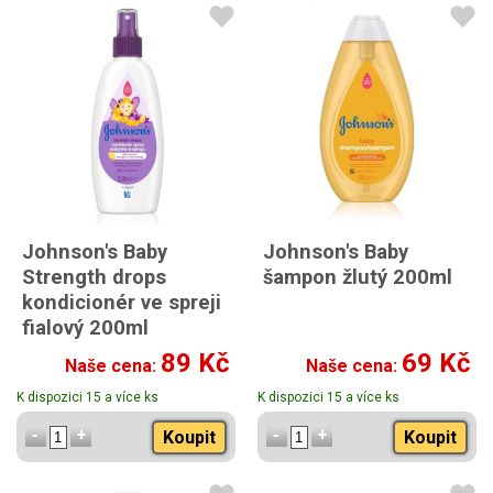
Johnson's Baby
Johnson's Baby
Strength drops
šampon žlutý 200ml
kondicionér ve spreji
fialový 200ml
Johnson's Baby Strength
89 Kč
69 Kč
Naše cena:
Naše cena:
drops kondicionér ve
spreji fialový 200ml
K dispozici 15 a více ks
K dispozici 15 a více ks
Koupit
Koupit