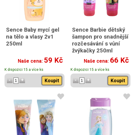
Sence Baby mycí gel
Sence Barbie dětský
na tělo a vlasy 2v1
šampon pro snadnější
250ml
rozčesávání s vůní
žvýkačky 250ml
Náhodný výběr motivu na
59 Kč
66 Kč
Naše cena:
Naše cena:
obale
K dispozici 15 a více ks
K dispozici 15 a více ks
Koupit
Koupit