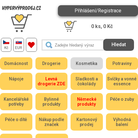
Přihlášení/Registrace
0
ks,
0
Kč
Kč
EUR
Domácnost
Drogerie
Kosmetika
Potraviny
Nápoje
Levná
Sladkosti a
Svíčky a vonné
drogerie ZDE
čokolády
essence
Kancelářské
Bylinné
Německé
Péče o zuby
potřeby
produkty
produkty
Péče o dítě
Nákup podle
Kartonový
Výhodná
značek
prodej
balení