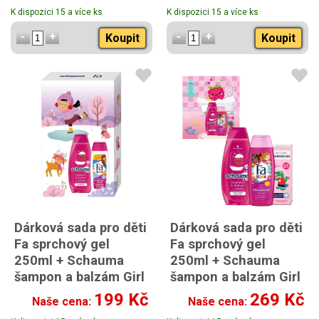
K dispozici 15 a více ks
K dispozici 15 a více ks
zuby 50ml
Koupit
Koupit
Dárková sada pro děti
Dárková sada pro děti
Fa sprchový gel
Fa sprchový gel
250ml + Schauma
250ml + Schauma
šampon a balzám Girl
šampon a balzám Girl
2v1 400ml
2v1 400ml +
199 Kč
269 Kč
Naše cena:
Naše cena:
Vademecum pasta na