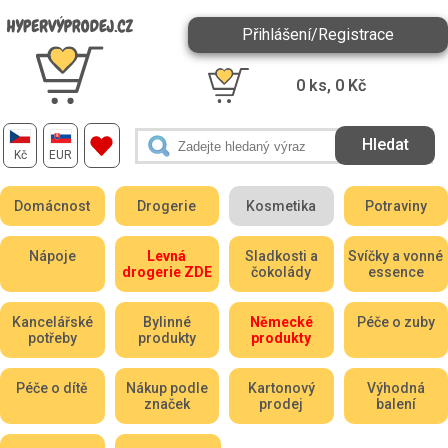
Přihlášení/Registrace
0
ks,
0
Kč
Kč
EUR
Domácnost
Drogerie
Kosmetika
Potraviny
Nápoje
Levná
Sladkosti a
Svíčky a vonné
drogerie ZDE
čokolády
essence
Kancelářské
Bylinné
Německé
Péče o zuby
potřeby
produkty
produkty
Péče o dítě
Nákup podle
Kartonový
Výhodná
značek
prodej
balení