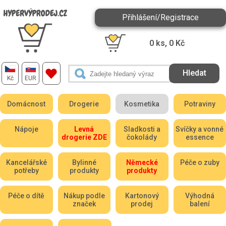
Přihlášení/Registrace
0
ks,
0
Kč
Kč
EUR
Domácnost
Drogerie
Kosmetika
Potraviny
Nápoje
Levná
Sladkosti a
Svíčky a vonné
drogerie ZDE
čokolády
essence
Kancelářské
Bylinné
Německé
Péče o zuby
potřeby
produkty
produkty
Péče o dítě
Nákup podle
Kartonový
Výhodná
značek
prodej
balení