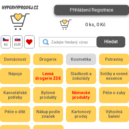
Přihlášení/Registrace
0
ks,
0
Kč
Kč
EUR
Domácnost
Drogerie
Kosmetika
Potraviny
Nápoje
Levná
Sladkosti a
Svíčky a vonné
drogerie ZDE
čokolády
essence
Kancelářské
Bylinné
Německé
Péče o zuby
potřeby
produkty
produkty
Péče o dítě
Nákup podle
Kartonový
Výhodná
značek
prodej
balení