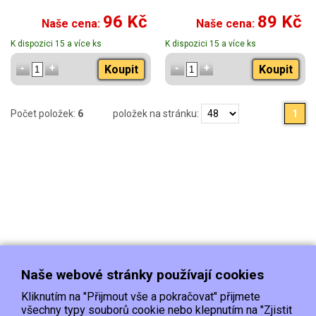
96 Kč
89 Kč
Naše cena:
Naše cena:
K dispozici 15 a více ks
K dispozici 15 a více ks
Koupit
Koupit
Počet položek:
6
položek na stránku:
1
Naše webové stránky používají cookies
Kliknutím na "Přijmout vše a pokračovat" přijmete
všechny typy souborů cookie nebo klepnutím na "Zjistit