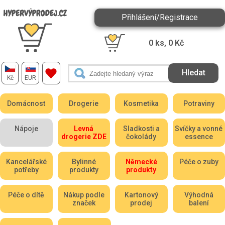
Přihlášení/Registrace
0
ks,
0
Kč
Kč
EUR
Domácnost
Drogerie
Kosmetika
Potraviny
Nápoje
Levná
Sladkosti a
Svíčky a vonné
drogerie ZDE
čokolády
essence
Kancelářské
Bylinné
Německé
Péče o zuby
potřeby
produkty
produkty
Péče o dítě
Nákup podle
Kartonový
Výhodná
značek
prodej
balení