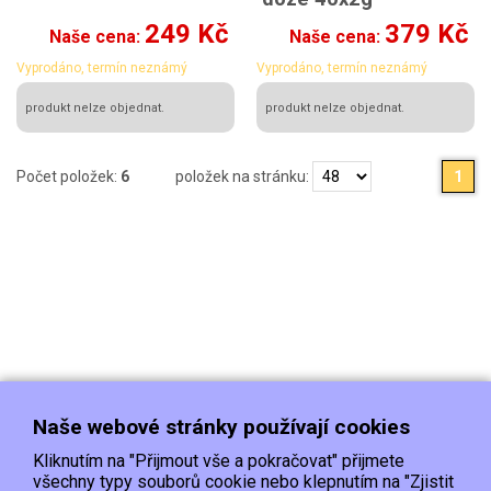
249 Kč
379 Kč
Naše cena:
Naše cena:
Vyprodáno, termín neznámý
Vyprodáno, termín neznámý
produkt nelze objednat.
produkt nelze objednat.
Počet položek:
6
položek na stránku:
1
Naše webové stránky používají cookies
Kliknutím na "Přijmout vše a pokračovat" přijmete
všechny typy souborů cookie nebo klepnutím na "Zjistit