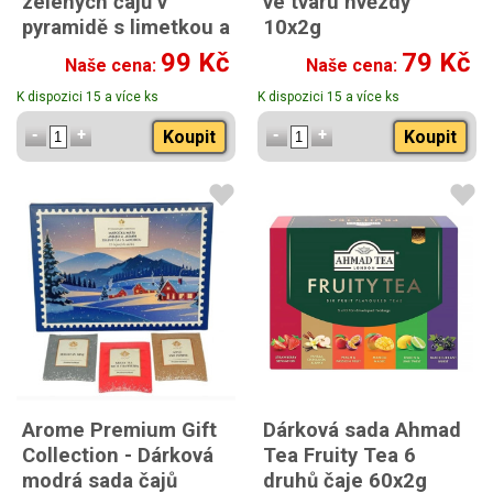
zelených čajů v
ve tvaru hvězdy
pyramidě s limetkou a
10x2g
citrónovou trávou
99 Kč
79 Kč
Naše cena:
Naše cena:
20x2g
K dispozici 15 a více ks
K dispozici 15 a více ks
Koupit
Koupit
Arome Premium Gift
Dárková sada Ahmad
Collection - Dárková
Tea Fruity Tea 6
modrá sada čajů
druhů čaje 60x2g