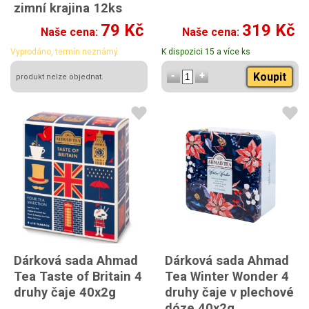
zimní krajina 12ks
SLEVA
79 Kč
319 Kč
Naše cena:
Naše cena:
Vyprodáno, termín neznámý
K dispozici 15 a více ks
Koupit
produkt nelze objednat.
Dárková sada Ahmad
Dárková sada Ahmad
Tea Taste of Britain 4
Tea Winter Wonder 4
druhy čaje 40x2g
druhy čaje v plechové
dóze 40x2g