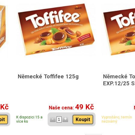
Německé Toffifee 125g
Německé Tof
EXP.12/25 
 Kč
49 Kč
Naše cena:
K dispozici 15 a
Vyprodáno, termín
pit
Koupit
více ks
neznámý