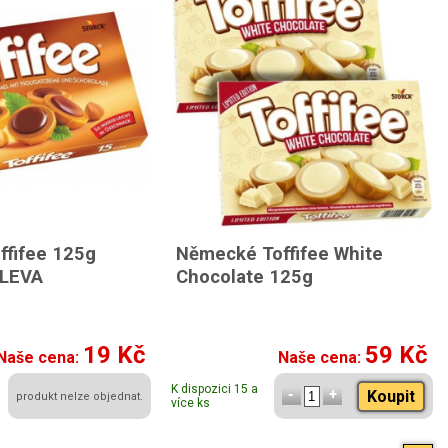
fifee 125g
Německé Toffifee White
SLEVA
Chocolate 125g
19 Kč
59 Kč
Naše cena:
Naše cena:
K dispozici 15 a
Koupit
produkt nelze objednat.
více ks