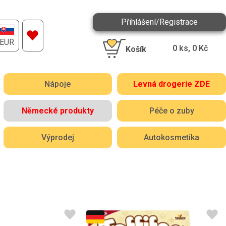
Přihlášení/Registrace
EUR
0
ks,
0
Kč
Košík
Nápoje
Levná drogerie ZDE
Německé produkty
Péče o zuby
Výprodej
Autokosmetika