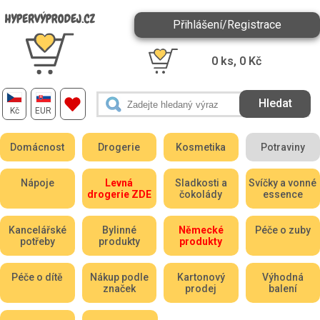
Přihlášení/Registrace
0
ks,
0
Kč
Kč
EUR
Domácnost
Drogerie
Kosmetika
Potraviny
Nápoje
Levná
Sladkosti a
Svíčky a vonné
drogerie ZDE
čokolády
essence
Kancelářské
Bylinné
Německé
Péče o zuby
potřeby
produkty
produkty
Péče o dítě
Nákup podle
Kartonový
Výhodná
značek
prodej
balení