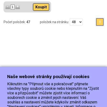
Koupit
Počet položek:
47
položek na stránku:
1
Naše webové stránky používají cookies
Kliknutím na "Přijmout vše a pokračovat" přijmete
všechny typy souborů cookie nebo klepnutím na "Zjistit
více a přizpůsobit" můžete zjistit více informací o
souborech cookie a změnit jejich nastavení. Váš
Doprava
Platba
Kontakt/Reklamace
souhlas a nastavení můžete kdykoliv změnit odkazem
Obchodní podmínky
Ochrana os.údajů
"Nastavení cookies" umístěným v zápatí. Informace o