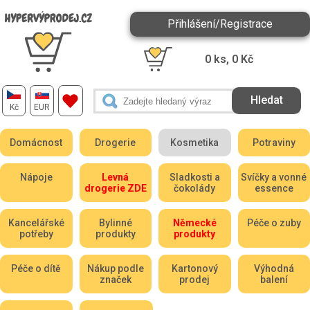
Přihlášení/Registrace
0
ks,
0
Kč
Kč
EUR
Domácnost
Drogerie
Kosmetika
Potraviny
Nápoje
Levná
Sladkosti a
Svíčky a vonné
drogerie ZDE
čokolády
essence
Kancelářské
Bylinné
Německé
Péče o zuby
potřeby
produkty
produkty
Péče o dítě
Nákup podle
Kartonový
Výhodná
značek
prodej
balení