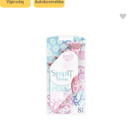
Výprodej
Autokosmetika