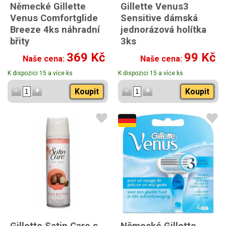
Německé Gillette
Gillette Venus3
Venus Comfortglide
Sensitive dámská
Breeze 4ks náhradní
jednorázová holítka
břity
3ks
369 Kč
99 Kč
Naše cena:
Naše cena:
K dispozici 15 a více ks
K dispozici 15 a více ks
Koupit
Koupit
Gillette Satin Care s
Německé Gillette