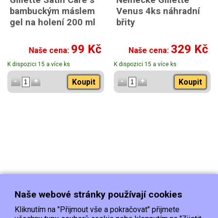
bambuckým máslem
Venus 4ks náhradní
gel na holení 200 ml
břity
99 Kč
329 Kč
Naše cena:
Naše cena:
K dispozici 15 a více ks
K dispozici 15 a více ks
Koupit
Koupit
Naše webové stránky používají cookies
Kliknutím na "Přijmout vše a pokračovat" přijmete