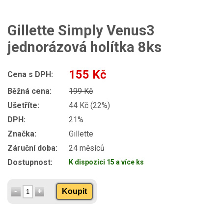
Gillette Simply Venus3
jednorázová holítka 8ks
155 Kč
Cena s DPH:
Běžná cena:
199 Kč
Ušetříte:
44 Kč (22%)
DPH:
21%
Značka:
Gillette
Záruční doba:
24 měsíců
Dostupnost:
K dispozici 15 a více ks
Koupit