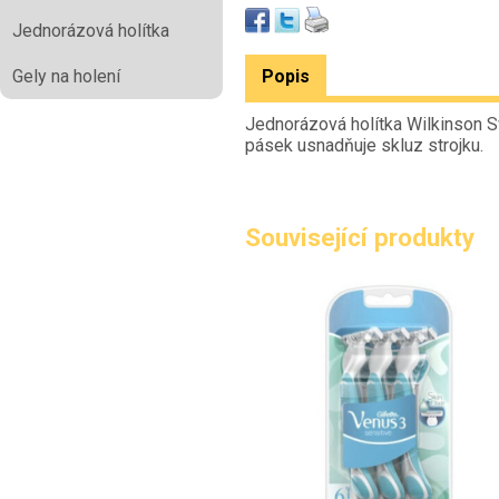
Jednorázová holítka
Popis
Gely na holení
Jednorázová holítka Wilkinson S
pásek usnadňuje skluz strojku.
Související produkty