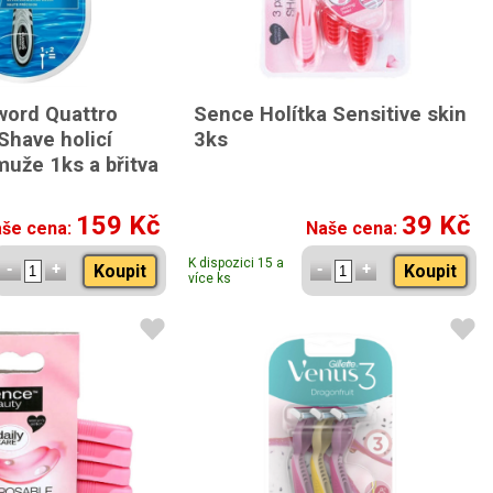
word Quattro
Sence Holítka Sensitive skin
Shave holicí
3ks
muže 1ks a břitva
159 Kč
39 Kč
še cena:
Naše cena:
K dispozici 15 a
Koupit
Koupit
více ks