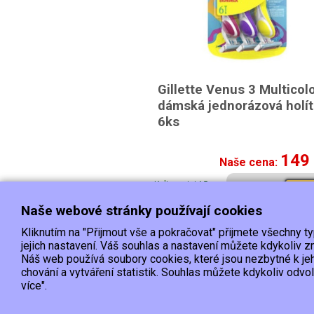
Gillette Venus 3 Multicol
dámská jednorázová holí
6ks
149
Naše cena:
K dispozici 15 a
Kou
více ks
Naše webové stránky používají cookies
Kliknutím na "Přijmout vše a pokračovat" přijmete všechny t
Doprava
jejich nastavení. Váš souhlas a nastavení můžete kdykoliv
Náš web používá soubory cookies, které jsou nezbytné k je
chování a vytváření statistik. Souhlas můžete kdykoliv odvo
EET :Podle zákona o evidenci tržeb je prodávající povinen vystavit k
více".
Zároveň je povinen zaevidovat přijatou tržbu u správce daně online; v případě technické