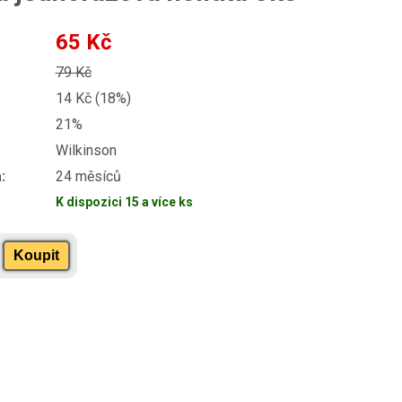
65 Kč
79 Kč
14 Kč (18%)
21%
Wilkinson
:
24 měsíců
K dispozici 15 a více ks
Koupit