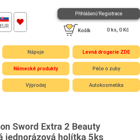
Přihlášení/Registrace
EUR
0
ks,
0
Kč
Košík
Nápoje
Levná drogerie ZDE
Německé produkty
Péče o zuby
Výprodej
Autokosmetika
son Sword Extra 2 Beauty
 jednorázová holítka 5ks