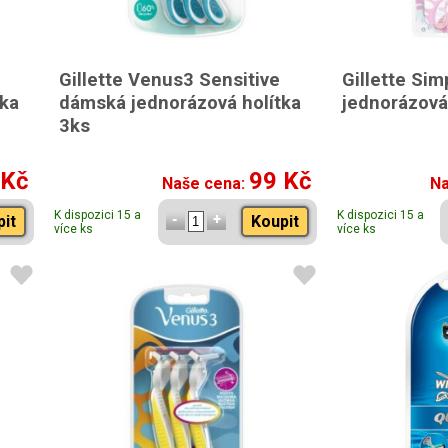
Gillette Venus3 Sensitive
Gillette Si
tka
dámská jednorázová holítka
jednorázová
3ks
 Kč
99 Kč
Naše cena:
Na
K dispozici 15 a
K dispozici 15 a
pit
Koupit
více ks
více ks