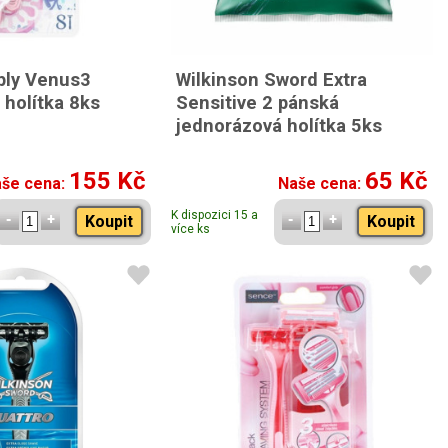
mply Venus3
Wilkinson Sword Extra
 holítka 8ks
Sensitive 2 pánská
jednorázová holítka 5ks
155 Kč
65 Kč
še cena:
Naše cena:
K dispozici 15 a
Koupit
Koupit
více ks