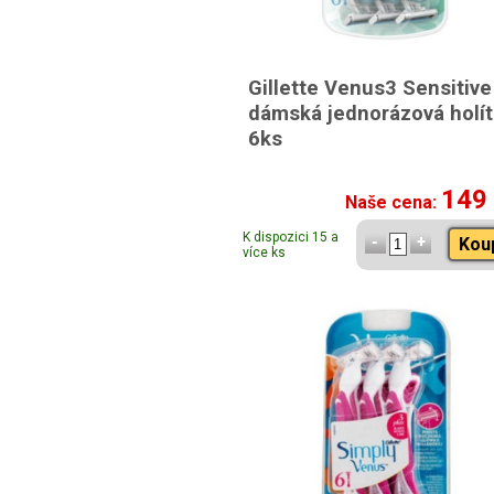
Gillette Venus3 Sensitive
dámská jednorázová holí
6ks
149
Naše cena:
K dispozici 15 a
Kou
více ks