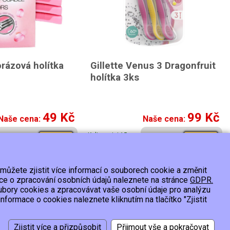
rázová holítka
Gillette Venus 3 Dragonfruit
holítka 3ks
49 Kč
99 Kč
Naše cena:
Naše cena:
K dispozici 15 a
Koupit
Koupit
více ks
 můžete zjistit více informací o souborech cookie a změnit
 os.údajů
ace o zpracování osobních údajů naleznete na stránce
GDPR.
ubory cookies a zpracovávat vaše osobní údaje pro analýzu
formace o cookies naleznete kliknutím na tlačítko "Zjistit
Vytvořil:
2026 © Smartware s.r.o.
,
Redakční systém MultiCMS
Nastavení cookies
Zjistit více a přizpůsobit
Přijmout vše a pokračovat