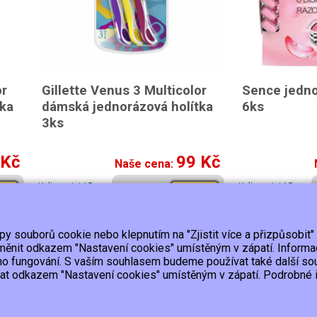
or
Gillette Venus 3 Multicolor
Sence jedno
tka
dámská jednorázová holítka
6ks
3ks
 Kč
99 Kč
Naše cena:
K dispozici 15 a
K dispozici 15 a
pit
Koupit
více ks
více ks
ypy souborů cookie nebo klepnutím na "Zjistit více a přizpůsobit"
Platba
Kontakt/Reklamace
Obchodní podmínky
Ochrana
 změnit odkazem "Nastavení cookies" umístěným v zápatí. Inform
ho fungování. S vaším souhlasem budeme používat také další so
lat odkazem "Nastavení cookies" umístěným v zápatí. Podrobné in
upujícímu účtenku.
ho výpadku pak nejpozději do 48 hodin.