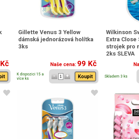
k
Gillette Venus 3 Yellow
Wilkinson S
dámská jednorázová holítka
Extra Close 
3ks
strojek pro 
2ks SLEVA
 Kč
99 Kč
Naše cena:
Na
K dispozici 15 a
pit
Koupit
Skladem 3 ks
více ks