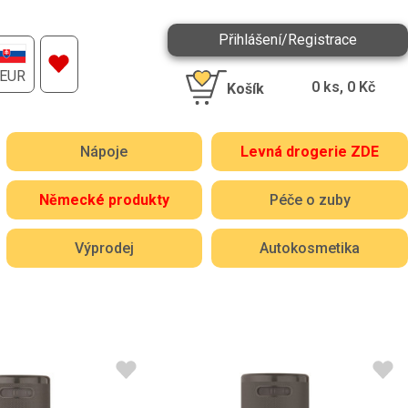
Přihlášení/Registrace
EUR
0
ks,
0
Kč
Košík
Nápoje
Levná drogerie ZDE
Německé produkty
Péče o zuby
Výprodej
Autokosmetika