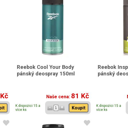
Reebok Cool Your Body
Reebok Insp
pánský deospray 150ml
pánský deos
 Kč
81 Kč
Naše cena:
K dispozici 15 a
K dispozici 15 a
pit
Koupit
více ks
více ks