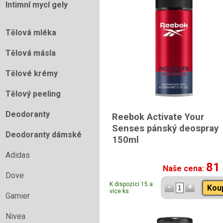
Intimní mycí gely
Tělová mléka
Tělová másla
Tělové krémy
Tělový peeling
Deodoranty
Reebok Activate Your
Senses pánský deospray
Deodoranty dámské
150ml
Adidas
81
Naše cena:
Dove
K dispozici 15 a
Kou
více ks
Garnier
Nivea