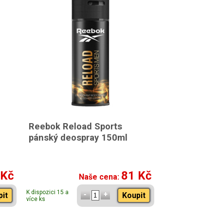
Reebok Reload Sports
pánský deospray 150ml
 Kč
81 Kč
Naše cena:
K dispozici 15 a
pit
Koupit
více ks