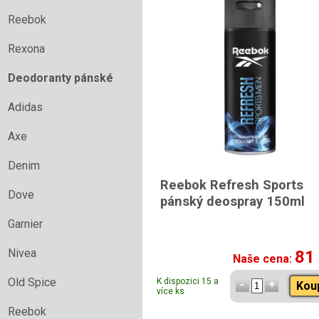
Reebok
Rexona
Deodoranty pánské
Adidas
Axe
Denim
Reebok Refresh Sports
Dove
pánský deospray 150ml
Garnier
Nivea
81
Naše cena:
Old Spice
K dispozici 15 a
Kou
více ks
Reebok