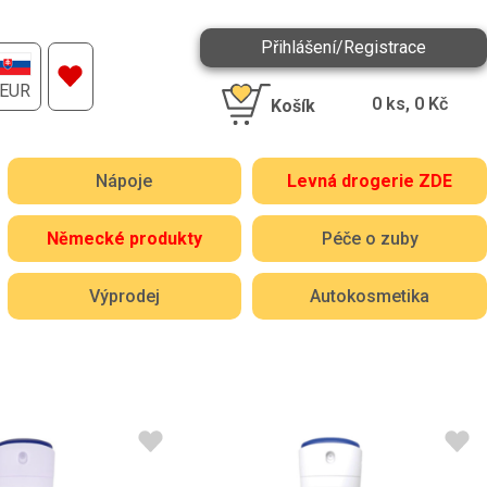
Přihlášení/Registrace
EUR
0
ks,
0
Kč
Košík
Nápoje
Levná drogerie ZDE
Německé produkty
Péče o zuby
Výprodej
Autokosmetika