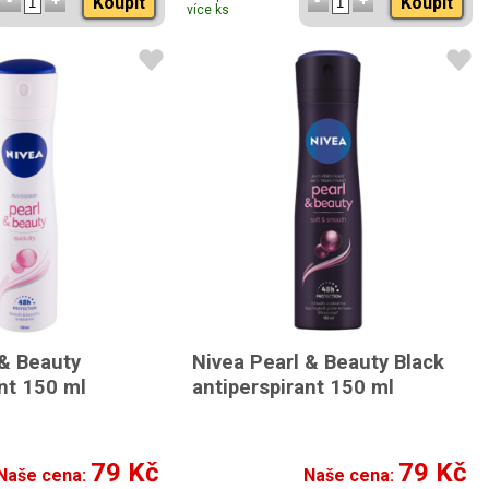
Koupit
Koupit
více ks
 & Beauty
Nivea Pearl & Beauty Black
nt 150 ml
antiperspirant 150 ml
79 Kč
79 Kč
Naše cena:
Naše cena: