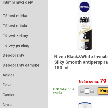
Intimní mycí gely
Tělová mléka
Tělová másla
Tělové krémy
Tělový peeling
Deodoranty
Nivea Black&White Invisib
Silky Smooth antiperspira
Deodoranty dámské
150 ml
Adidas
79
Naše cena:
Dove
K dispozici 15 a
Kou
více ks
Garnier
Nivea