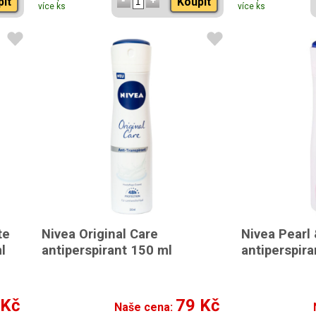
pit
Koupit
více ks
více ks
te
Nivea Original Care
Nivea Pearl
l
antiperspirant 150 ml
antiperspira
 Kč
79 Kč
Naše cena: