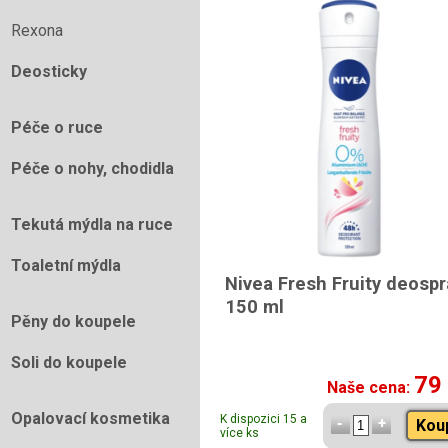
Rexona
Deosticky
Péče o ruce
Péče o nohy, chodidla
Tekutá mýdla na ruce
Toaletní mýdla
Nivea Fresh Fruity deospr
150 ml
Pěny do koupele
Soli do koupele
79
Naše cena:
Opalovací kosmetika
K dispozici 15 a
Kou
více ks