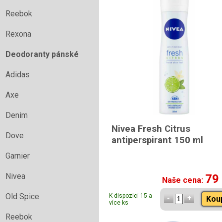
Reebok
Rexona
Deodoranty pánské
Adidas
Axe
Denim
Nivea Fresh Citrus
Dove
antiperspirant 150 ml
Garnier
Nivea
79
Naše cena:
Old Spice
K dispozici 15 a
Kou
více ks
Reebok