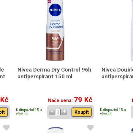
le
Nivea Derma Dry Control 96h
Nivea Doubl
nt
antiperspirant 150 ml
antiperspira
 Kč
79 Kč
Naše cena:
K dispozici 15 a
K dispozici 15 a
pit
Koupit
více ks
více ks