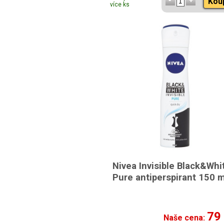
Kou
více ks
Nivea Invisible Black&Whi
Pure antiperspirant 150 m
79
Naše cena: