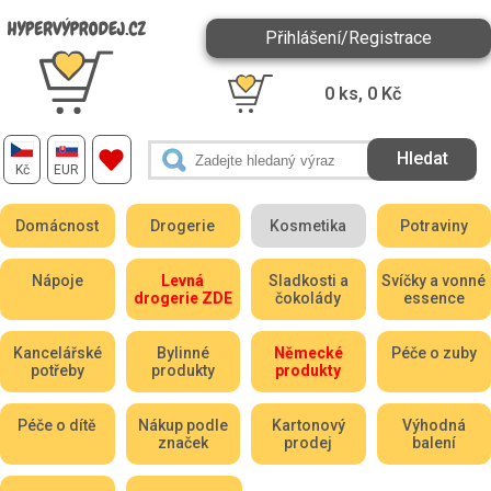
Přihlášení/Registrace
0
ks,
0
Kč
Kč
EUR
Domácnost
Drogerie
Kosmetika
Potraviny
Nápoje
Levná
Sladkosti a
Svíčky a vonné
drogerie ZDE
čokolády
essence
Kancelářské
Bylinné
Německé
Péče o zuby
potřeby
produkty
produkty
Péče o dítě
Nákup podle
Kartonový
Výhodná
značek
prodej
balení