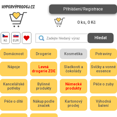
Přihlášení/Registrace
0
ks,
0
Kč
Kč
EUR
Domácnost
Drogerie
Kosmetika
Potraviny
Nápoje
Levná
Sladkosti a
Svíčky a vonné
drogerie ZDE
čokolády
essence
Kancelářské
Bylinné
Německé
Péče o zuby
potřeby
produkty
produkty
Péče o dítě
Nákup podle
Kartonový
Výhodná
značek
prodej
balení