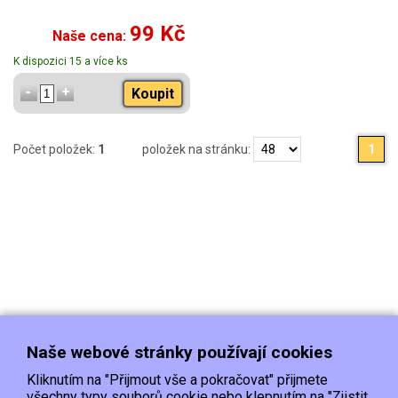
99 Kč
Naše cena:
K dispozici 15 a více ks
Koupit
Počet položek:
1
položek na stránku:
1
Naše webové stránky používají cookies
Kliknutím na "Přijmout vše a pokračovat" přijmete
všechny typy souborů cookie nebo klepnutím na "Zjistit