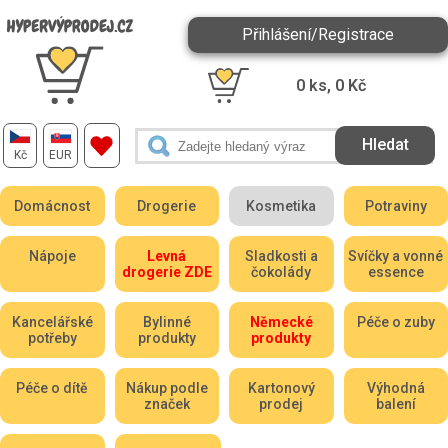
Přihlášení/Registrace
0
ks,
0
Kč
Kč
EUR
Domácnost
Drogerie
Kosmetika
Potraviny
Nápoje
Levná
Sladkosti a
Svíčky a vonné
drogerie ZDE
čokolády
essence
Kancelářské
Bylinné
Německé
Péče o zuby
potřeby
produkty
produkty
Péče o dítě
Nákup podle
Kartonový
Výhodná
značek
prodej
balení